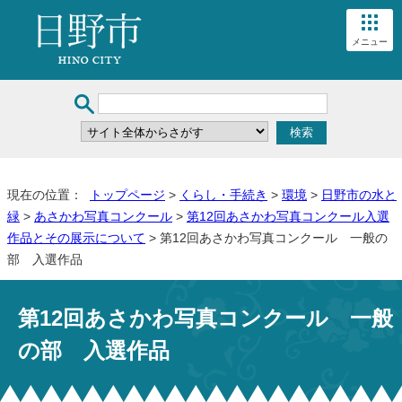
メニュー
現在の位置：
トップページ
>
くらし・手続き
>
環境
>
日野市の水と
緑
>
あさかわ写真コンクール
>
第12回あさかわ写真コンクール入選
作品とその展示について
> 第12回あさかわ写真コンクール 一般の
部 入選作品
第12回あさかわ写真コンクール 一般
の部 入選作品