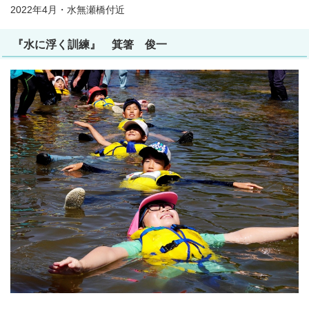
2022年4月・水無瀬橋付近
『水に浮く訓練』 箕箸 俊一