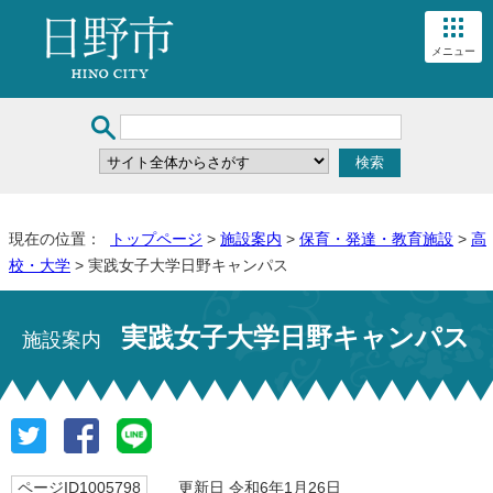
メニュー
現在の位置：
トップページ
>
施設案内
>
保育・発達・教育施設
>
高
校・大学
> 実践女子大学日野キャンパス
実践女子大学日野キャンパス
施設案内
ページID1005798
更新日 令和6年1月26日