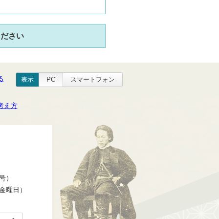
ください
る
表示
PC
スマートフォン
考え方
番号）
ら金曜日）