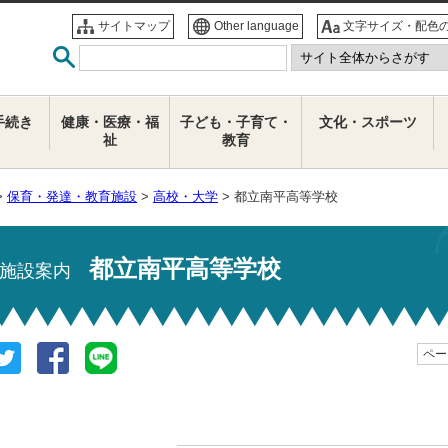
サイトマップ
Other language
文字サイズ・配色
手続き
健康・医療・福
子ども・子育て・
文化・スポーツ
祉
教育
>
保育・発達・教育施設
>
高校・大学
> 都立南平高等学校
都立南平高等学校
施設案内
ページ