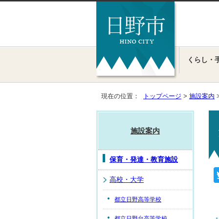
くらし・
現在の位置：
トップページ
>
施設案内
施設案内
保育・発達・教育施設
高校・大学
都立日野高等学校
都立日野台高等学校