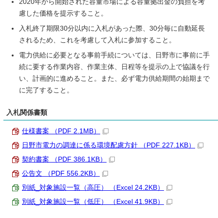
2020年から開始された容量市場による容量拠出金の負担を考
慮した価格を提示すること。
入札終了期限30分以内に入札があった際、30分毎に自動延長
されるため、これを考慮して入札に参加すること。
電力供給に必要となる事前手続については、日野市に事前に手
続に要する作業内容、作業主体、日程等を提示の上で協議を行
い、計画的に進めること。また、必ず電力供給期間の始期まで
に完了すること。
入札関係書類
仕様書案 （PDF 2.1MB）
日野市電力の調達に係る環境配慮方針 （PDF 227.1KB）
契約書案 （PDF 386.1KB）
公告文 （PDF 556.2KB）
別紙_対象施設一覧（高圧） （Excel 24.2KB）
別紙_対象施設一覧（低圧） （Excel 41.9KB）