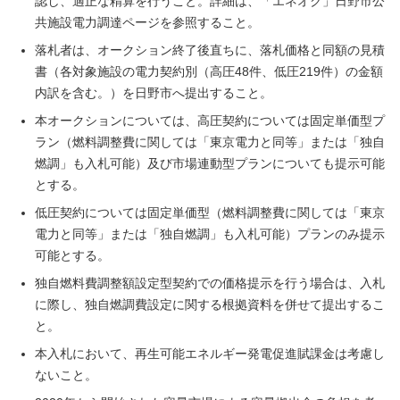
認し、適正な精算を行うこと。詳細は、「エネオク」日野市公
共施設電力調達ページを参照すること。
落札者は、オークション終了後直ちに、落札価格と同額の見積
書（各対象施設の電力契約別（高圧48件、低圧219件）の金額
内訳を含む。）を日野市へ提出すること。
本オークションについては、高圧契約については固定単価型プ
ラン（燃料調整費に関しては「東京電力と同等」または「独自
燃調」も入札可能）及び市場連動型プランについても提示可能
とする。
低圧契約については固定単価型（燃料調整費に関しては「東京
電力と同等」または「独自燃調」も入札可能）プランのみ提示
可能とする。
独自燃料費調整額設定型契約での価格提示を行う場合は、入札
に際し、独自燃調費設定に関する根拠資料を併せて提出するこ
と。
本入札において、再生可能エネルギー発電促進賦課金は考慮し
ないこと。