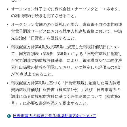
る。）
オークション終了までに株式会社エナーバンクと「エネオク」
の利用契約手続きを完了させること。
オークション実施ののち落札した場合、東京電子自治体共同運
営電子調達サービスにおける競争入札参加資格において、申請
先自治体「日野市」を登録すること。
環境配慮方針第4条及び第5条に規定した環境評価項目につい
て、同方針別表（第5条、第6条）による「日野市環境に配慮し
た電力調達契約環境評価基準」により、電源構成及び二酸化炭
素排出係数の情報を開示しており、かつ算定した評価点の合計
が70点以上であること。
環境配慮方針第6条に基づく「日野市環境に配慮した電力調達
契約環境評価項目報告書（様式第1号）」及び「日野市電力の
調達に係る環境配慮方針に基づく評価結果について（様式第2
号）」に必要な書類を添えて提出すること。
日野市電力の調達に係る環境配慮方針について