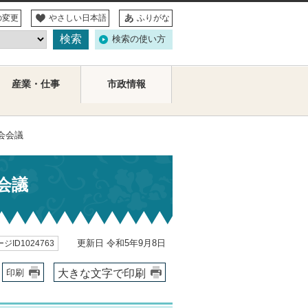
の変更
やさしい日本語
ふりがな
検索の使い方
産業・仕事
市政情報
会会議
会議
更新日 令和5年9月8日
ジID1024763
大きな文字で印刷
印刷