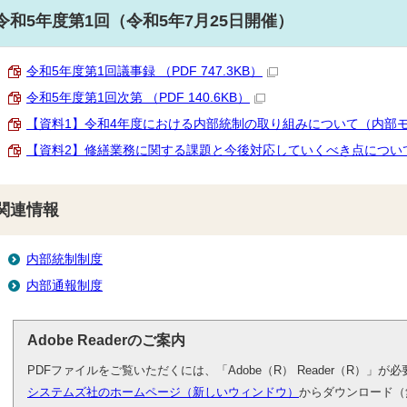
令和5年度第1回（令和5年7月25日開催）
令和5年度第1回議事録 （PDF 747.3KB）
令和5年度第1回次第 （PDF 140.6KB）
【資料1】令和4年度における内部統制の取り組みについて（内部モニタリ
【資料2】修繕業務に関する課題と今後対応していくべき点について（報告
関連情報
内部統制制度
内部通報制度
Adobe Readerのご案内
PDFファイルをご覧いただくには、「Adobe（R） Reader（R）」
システムズ社のホームページ（新しいウィンドウ）
からダウンロード（