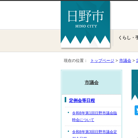
くらし・
現在の位置：
トップページ
>
市議会
>
市議会
定例会等日程
令和8年第1回日野市議会臨
時会について
令和8年第3回日野市議会定