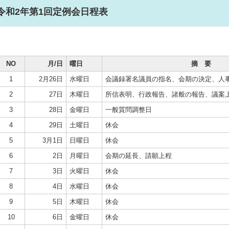
令和2年第1回定例会日程表
NO
月/日
曜日
摘 要
1
2月26日
水曜日
会議録署名議員の指名、会期の決定、人
2
27日
木曜日
所信表明、行政報告、諸般の報告、議案
3
28日
金曜日
一般質問調整日
4
29日
土曜日
休会
5
3月1日
日曜日
休会
6
2日
月曜日
会期の延長、請願上程
7
3日
火曜日
休会
8
4日
水曜日
休会
9
5日
木曜日
休会
10
6日
金曜日
休会