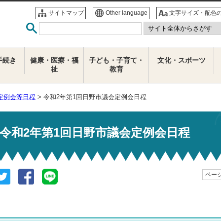
サイトマップ
Other language
文字サイズ・配色
手続き
健康・医療・福
子ども・子育て・
文化・スポーツ
祉
教育
定例会等日程
> 令和2年第1回日野市議会定例会日程
令和2年第1回日野市議会定例会日程
ページ