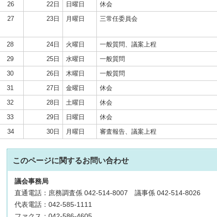
26
22日
日曜日
休会
27
23日
月曜日
三常任委員会
28
24日
火曜日
一般質問、議案上程
29
25日
水曜日
一般質問
30
26日
木曜日
一般質問
31
27日
金曜日
休会
32
28日
土曜日
休会
33
29日
日曜日
休会
34
30日
月曜日
審査報告、議案上程
このページに関する
お問い合わせ
議会事務局
直通電話：庶務調査係 042-514-8007 議事係 042-514-8026
代表電話：042-585-1111
ファクス：042-586-4605