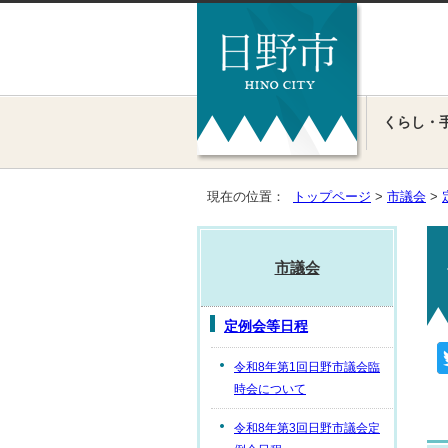
くらし・
現在の位置：
トップページ
>
市議会
>
市議会
定例会等日程
令和8年第1回日野市議会臨
時会について
令和8年第3回日野市議会定