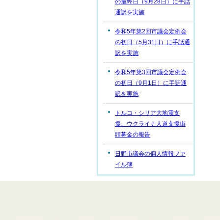
の最終日（9月28日）に手話
通訳を実施
令和5年第2回市議会定例会
の初日（5月31日）に手話通
訳を実施
令和5年第3回市議会定例会
の初日（9月1日）に手話通
訳を実施
トルコ・シリア大地震支
援、ウクライナ人道支援街
頭募金の報告
日野市議会の個人情報ファ
イル簿