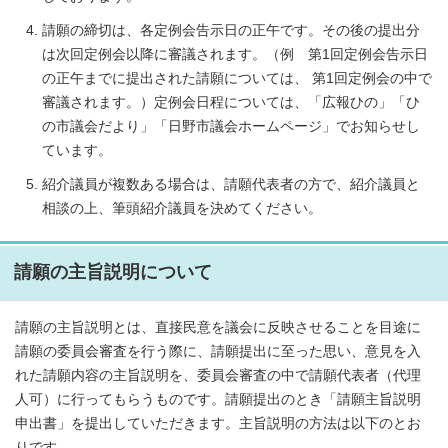
請願の締切は、各定例会告示日の正午です。その後の提出分
は次回定例会以降に審議されます。（例 第1回定例会告示日
の正午までに提出された請願については、 第1回定例会の中で
審議されます。）定例会日程については、「広報ひの」「ひ
の市議会だより」「日野市議会ホームページ」でお知らせし
ています。
紹介議員が複数ある場合は、請願代表者の方で、紹介議員と
相談の上、筆頭紹介議員を決めてください。
請願の主旨説明について
請願の主旨説明とは、直接民意を議会に反映させることを目途に
請願の委員会審査を行う際に、請願提出に至った思い、意見を入
れた請願内容の主旨説明を、委員会審査の中で請願代表者（代理
人可）に行ってもらうものです。請願提出のとき「請願主旨説明
申出書」を提出していただきます。主旨説明の方法は以下のとお
りです。