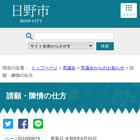
メニュー
現在の位置：
トップページ
>
市議会
>
市議会からのお知らせ
> 請
願・陳情の仕方
請願・陳情の仕方
ページID1000879
更新日 令和8年6月25日