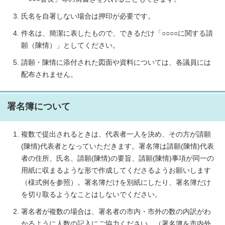
氏名を自署しない場合は押印が必要です。
件名は、簡潔に表したもので、できるだけ「○○○○に関する請
願（陳情）」としてください。
請願・陳情に添付された図面や資料については、各議員には
配布されません。
署名簿について
複数で提出されるときは、代表者一人を決め、その方が請願
(陳情)代表者となっていただきます。署名簿は請願(陳情)代表
者の住所、氏名、請願(陳情)の要旨、請願(陳情)事項が同一の
用紙に収まるような形で作成してくださるようお願いします
（様式例を参照）。署名簿だけを別紙にしたり、署名簿だけ
を切り取るようなことはしないでください。
署名者が複数の場合は、署名者の市内・市外の数の内訳がわ
かるように人数の記入にご協力ください。（署名簿を市内外