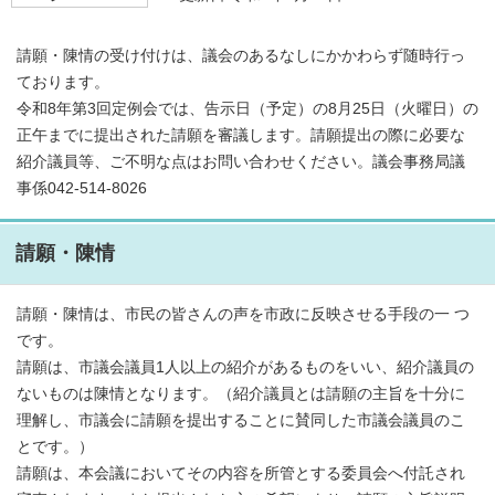
請願・陳情の受け付けは、議会のあるなしにかかわらず随時行っ
ております。
令和8年第3回定例会では、告示日（予定）の8月25日（火曜日）の
正午までに提出された請願を審議します。請願提出の際に必要な
紹介議員等、ご不明な点はお問い合わせください。議会事務局議
事係042-514-8026
請願・陳情
請願・陳情は、市民の皆さんの声を市政に反映させる手段の一 つ
です。
請願は、市議会議員1人以上の紹介があるものをいい、紹介議員の
ないものは陳情となります。（紹介議員とは請願の主旨を十分に
理解し、市議会に請願を提出することに賛同した市議会議員のこ
とです。）
請願は、本会議においてその内容を所管とする委員会へ付託され