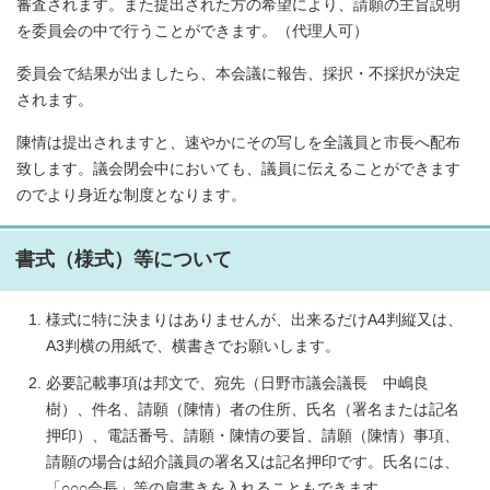
審査されます。また提出された方の希望により、請願の主旨説明
を委員会の中で行うことができます。（代理人可）
委員会で結果が出ましたら、本会議に報告、採択・不採択が決定
されます。
陳情は提出されますと、速やかにその写しを全議員と市長へ配布
致します。議会閉会中においても、議員に伝えることができます
のでより身近な制度となります。
書式（様式）等について
様式に特に決まりはありませんが、出来るだけA4判縦又は、
A3判横の用紙で、横書きでお願いします。
必要記載事項は邦文で、宛先（日野市議会議長 中嶋良
樹）、件名、請願（陳情）者の住所、氏名（署名または記名
押印）、電話番号、請願・陳情の要旨、請願（陳情）事項、
請願の場合は紹介議員の署名又は記名押印です。氏名には、
「○○○会長」等の肩書きを入れることもできます。