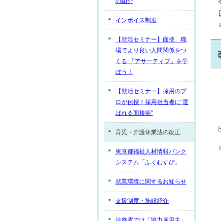
の紹介
インボイス制度
【就活セミナー】面接、職
場でより良い人間関係をつ
くる 「アサーティブ」を学
ぼう！
【就活セミナー】採用のプ
ロが伝授！採用担当者に“選
ばれる面接術”
育児・介護休業法の改正
東京都福祉人材情報バンク
システム「ふくむすび」
就業環境に関するお知らせ
支援制度・施設紹介
法務省では「協力雇用主」