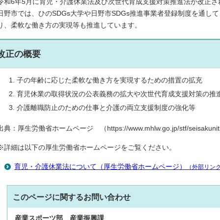
令和6年5月に育児・介護休業法及び次世代育成支援対策推進法が改正さ
日野市では、ひのSDGs大学や日野市SDGs推進事業者登録制度を通して
り、柔軟な働き方の実現等も推進しています。
改正の概要
子の年齢に応じた柔軟な働き方を実現するための措置の拡充
育児休業の取得状況の公表義務の拡大や次世代育成支援対策の推
介護離職防止のための仕事と介護の両立支援制度の強化等
出典：厚生労働省ホームページ （https://www.mhlw.go.jp/stf/seisakunitsui
※詳細は以下の厚生労働省ホームページをご覧ください。
育児・介護休業法について（厚生労働省ホームページ）
（外部リン
このページに関する
お問い合わせ
産業スポーツ部
産業振興課