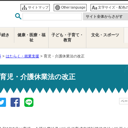
サイトマップ
Other language
文字サイズ・配色
手続き
健康・医療・福
子ども・子育て・
文化・スポーツ
祉
教育
事
>
はたらく・就業支援
> 育児・介護休業法の改正
育児・介護休業法の改正
ページ