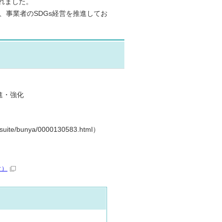
れました。
、事業者のSDGs経営を推進してお
進・強化
te/bunya/0000130583.html）
ク）