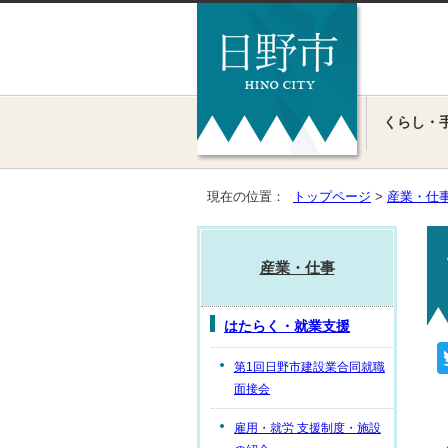
くらし・
現在の位置：
トップページ
>
産業・仕
産業・仕事
はたらく・就業支援
第1回日野市建設業合同就職
面接会
雇用・就労 支援制度・施設