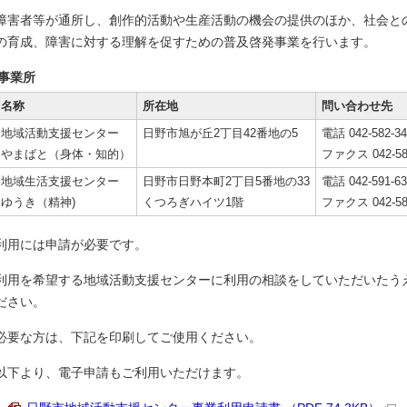
障害者等が通所し、創作的活動や生産活動の機会の提供のほか、社会と
の育成、障害に対する理解を促すための普及啓発事業を行います。
事業所
名称
所在地
問い合わせ先
地域活動支援センター
日野市旭が丘2丁目42番地の5
電話 042-582-34
やまばと（身体・知的）
ファクス 042-58
地域生活支援センター
日野市日野本町2丁目5番地の33
電話 042-591-63
ゆうき（精神)
くつろぎハイツ1階
ファクス 042-58
利用には申請が必要です。
利用を希望する地域活動支援センターに利用の相談をしていただいたう
ださい。
必要な方は、下記を印刷してご使用ください。
以下より、電子申請もご利用いただけます。