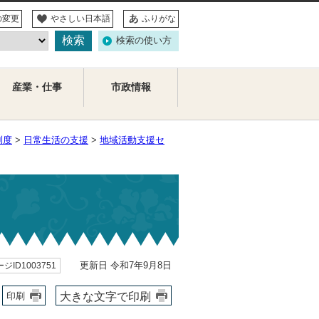
の変更
やさしい日本語
ふりがな
検索の使い方
産業・仕事
市政情報
制度
>
日常生活の支援
>
地域活動支援セ
更新日 令和7年9月8日
ジID1003751
大きな文字で印刷
印刷