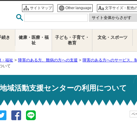
サイトマップ
Other language
文字サイズ・配色
手続き
健康・医療・福
子ども・子育て・
文化・スポーツ
祉
教育
療・福祉
>
障害のある方、難病の方への支援
>
障害のある方へのサービス、
ついて
地域活動支援センターの利用について
ペー