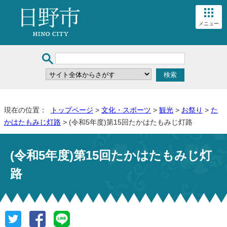
メニュー
現在の位置：
トップページ
>
文化・スポーツ
>
観光
>
お祭り
>
た
かはたもみじ灯路
> (令和5年度)第15回たかはたもみじ灯路
(令和5年度)第15回たかはたもみじ灯
路