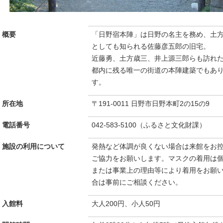
概要
「日野宿本陣」は日野の名主を務め、土
としても知られる佐藤彦五郎の旧宅。
近藤勇、土方歳三、井上源三郎らも訪れ
都内に残る唯一の街道の本陣建築でもあ
す。
所在地
〒191-0011 日野市日野本町2の15の9
電話番号
042-583-5100（ふるさと文化財課）
施設の利用について
発熱など体調が良くない場合は来館をお
ご協力をお願いします。マスクの着用は
または事業上の理由等により着用をお願
合は事前にご相談ください。
入館料
大人200円、小人50円