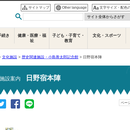
サイトマップ
Other language
文字サイズ・配色
手続き
健康・医療・福
子ども・子育て・
文化・スポーツ
祉
教育
>
文化施設
>
歴史関連施設・小島善太郎記念館
> 日野宿本陣
日野宿本陣
施設案内
ページ