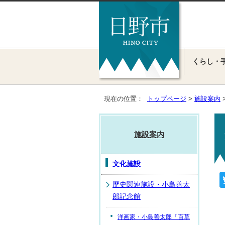
くらし・
現在の位置：
トップページ
>
施設案内
施設案内
文化施設
歴史関連施設・小島善太
郎記念館
洋画家・小島善太郎「百草