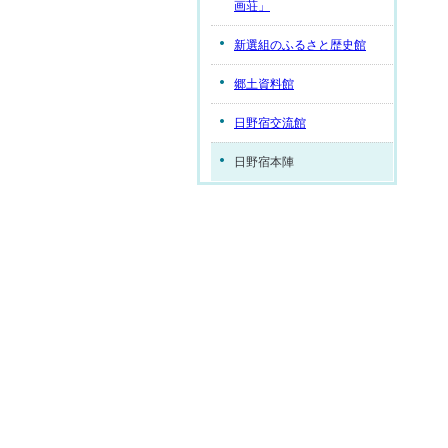
画荘」
新選組のふるさと歴史館
郷土資料館
日野宿交流館
日野宿本陣