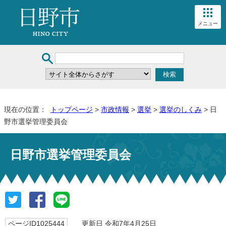
メニュー
現在の位置：
トップページ
>
市政情報
>
選挙
>
選挙のしくみ
> 日
野市選挙管理委員会
日野市選挙管理委員会
ページID1025444
更新日 令和7年4月25日