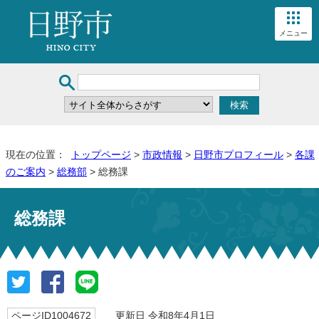
メニュー
現在の位置：
トップページ
>
市政情報
>
日野市プロフィール
>
各課
のご案内
>
総務部
> 総務課
総務課
ページID1004672
更新日 令和8年4月1日