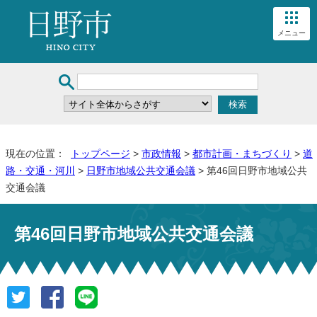
メニュー
現在の位置：
トップページ
>
市政情報
>
都市計画・まちづくり
>
道
路・交通・河川
>
日野市地域公共交通会議
> 第46回日野市地域公共
交通会議
第46回日野市地域公共交通会議