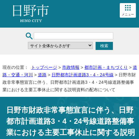
メニュー
現在の位置：
トップページ
>
市政情報
>
都市計画・まちづくり
>
道
路・交通・河川
>
道路
>
日野都市計画道路3・4・24号線
> 日野市財
政非常事態宣言に伴う、日野都市計画道路3・4・24号線道路整備事
業における主要工事休止に関する説明資料の配布について
日野市財政非常事態宣言に伴う、日野
都市計画道路3・4・24号線道路整備事
業における主要工事休止に関する説明