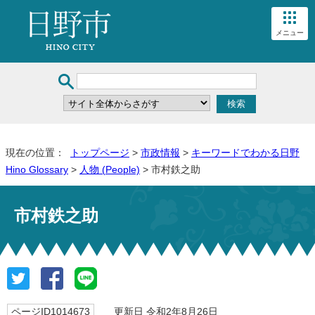
メニュー
現在の位置：
トップページ
>
市政情報
>
キーワードでわかる日野
Hino Glossary
>
人物 (People)
> 市村鉄之助
市村鉄之助
ページID1014673
更新日 令和2年8月26日