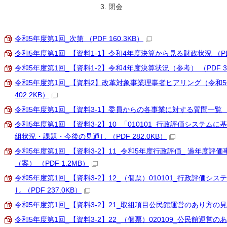
閉会
令和5年度第1回_次第 （PDF 160.3KB）
令和5年度第1回_【資料1-1】令和4年度決算から見る財政状況 （PDF 
令和5年度第1回_【資料1-2】令和4年度決算状況（参考） （PDF 36
令和5年度第1回_【資料2】改革対象事業理事者ヒアリング（令和5
402.2KB）
令和5年度第1回_【資料3-1】委員からの各事業に対する質問一覧 （PD
令和5年度第1回_【資料3-2】10_「010101_行政評価システ
組状況・課題・今後の見通し （PDF 282.0KB）
令和5年度第1回_【資料3-2】11_令和5年度行政評価_ 過年度
（案） （PDF 1.2MB）
令和5年度第1回_【資料3-2】12_（個票）010101_行政評価
し （PDF 237.0KB）
令和5年度第1回_【資料3-2】21_取組項目公民館運営のあり方の見直し
令和5年度第1回_【資料3-2】22_（個票）020109_公民館運営のあり