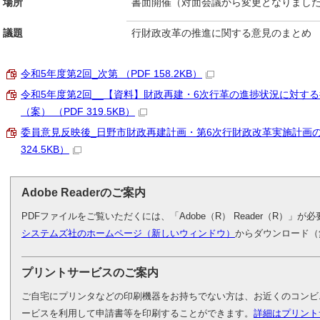
場所
書面開催（対面会議から変更となりまし
議題
行財政改革の推進に関する意見のまとめ
令和5年度第2回_次第 （PDF 158.2KB）
令和5年度第2回__【資料】財政再建・6次行革の進捗状況に対す
（案） （PDF 319.5KB）
委員意見反映後_日野市財政再建計画・第6次行財政改革実施計画の
324.5KB）
Adobe Readerのご案内
PDFファイルをご覧いただくには、「Adobe（R） Reader（R）」
システムズ社のホームページ（新しいウィンドウ）
からダウンロード（
プリントサービスのご案内
ご自宅にプリンタなどの印刷機器をお持ちでない方は、お近くのコンビ
ービスを利用して申請書等を印刷することができます。
詳細はプリント