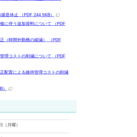
造休止 （PDF 244.5KB）
開催に伴う追加資料について （PDF
の是正（時間外勤務の縮減） （PDF
持管理コストの削減について （PDF
設の適正配置による維持管理コストの削減
B）
2日（月曜）