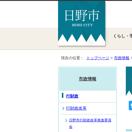
くらし・
現在の位置：
トップページ
>
市政情報
市政情報
行財政
行財政改革
日野市行財政改革推進委員
会