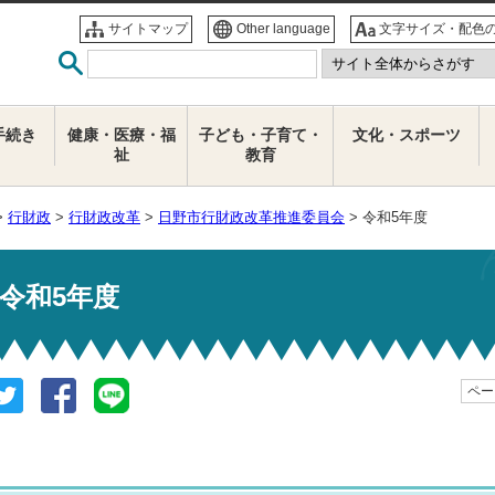
サイトマップ
Other language
文字サイズ・配色
手続き
健康・医療・福
子ども・子育て・
文化・スポーツ
祉
教育
>
行財政
>
行財政改革
>
日野市行財政改革推進委員会
> 令和5年度
令和5年度
ページ