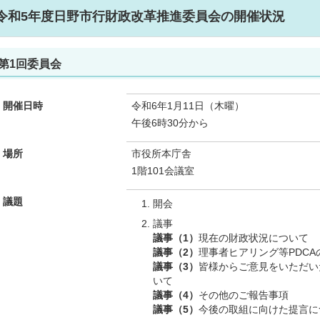
令和5年度日野市行財政改革推進委員会の開催状況
第1回委員会
開催日時
令和6年1月11日（木曜）
午後6時30分から
場所
市役所本庁舎
1階101会議室
議題
開会
議事
議事（1）
現在の財政状況について
議事（2）
理事者ヒアリング等PDC
議事（3）
皆様からご意見をいただい
いて
議事（4）
その他のご報告事項
議事（5）
今後の取組に向けた提言に