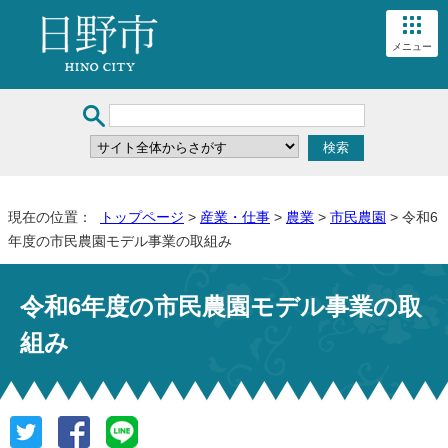
メニュー
現在の位置：
トップページ
>
産業・仕事
>
農業
>
市民農園
> 令和6
年度の市民農園モデル事業の取組み
令和6年度の市民農園モデル事業の取
組み