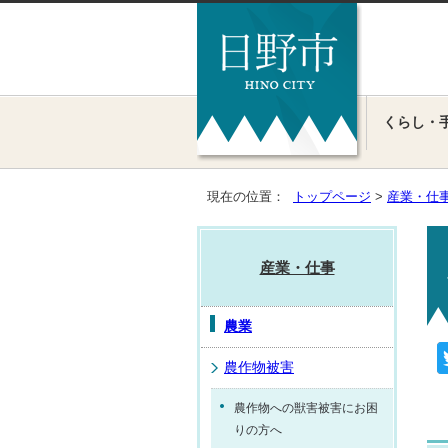
くらし・
現在の位置：
トップページ
>
産業・仕
産業・仕事
農業
農作物被害
農作物への獣害被害にお困
りの方へ