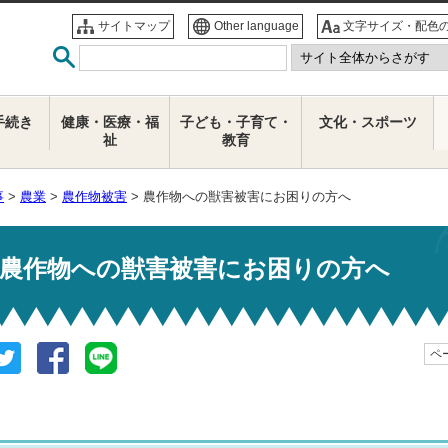
サイトマップ
Other language
文字サイズ・配色
手続き
健康・医療・福
子ども・子育て・
文化・スポーツ
祉
教育
事
>
農業
>
農作物被害
> 農作物への獣害被害にお困りの方へ
農作物への獣害被害にお困りの方へ
ペー