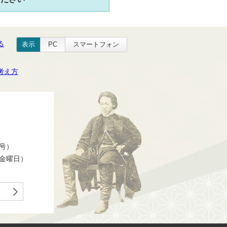
る
表示
PC
スマートフォン
考え方
番号）
ら金曜日）