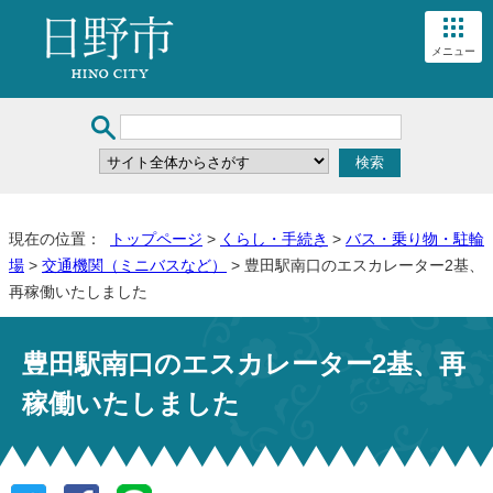
メニュー
現在の位置：
トップページ
>
くらし・手続き
>
バス・乗り物・駐輪
場
>
交通機関（ミニバスなど）
> 豊田駅南口のエスカレーター2基、
再稼働いたしました
豊田駅南口のエスカレーター2基、再
稼働いたしました