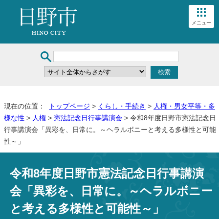
メニュー
現在の位置：
トップページ
>
くらし・手続き
>
人権・男女平等・多
様な性
>
人権
>
憲法記念日行事講演会
> 令和8年度日野市憲法記念日
行事講演会「異彩を、日常に。～ヘラルボニーと考える多様性と可能
性～」
令和8年度日野市憲法記念日行事講演
会「異彩を、日常に。～ヘラルボニー
と考える多様性と可能性～」