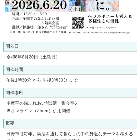
開催日
令和8年6月20日（土曜日）
開催時間
午後1時30分 から 午後3時30分 まで
開催場所
多摩平の森ふれあい館3階 集会室6
※オンライン（Zoom）併用開催
概要
日野市は毎年、憲法を通して暮らしの中の身近なテーマを考える