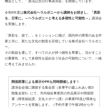
機会として、「憲法記念日行事講演会」を開催しています。
令和8年度は
株式会社ヘラルボニーから講師をお招きし、「異彩
を、日常に。～ヘラルボニーと考える多様性と可能性～」
講演会
を実施します。
「異彩を、放て。」をミッションに掲げ、国内外の障害のある作
家と共に、新たな文化の創造を目指している株式会社ヘラルボニ
ー。
その取組を通して、すべての人が持つ個性を尊重し、活かすこと
の重要性、そして多様性を認め合う社会の可能性について、一緒
に考えてみませんか。
関係部署による展示やPRも同時開催します！
講演会会場に隣接する集会室（多摩平の森ふれあい館3
階集会室5）にて、市内福祉事業所の作品展示や関係部
署（障害福祉課、文化スポーツ課）の事業PR及び簡単な
アンケートを実施します。（予約不要で午後1時から午