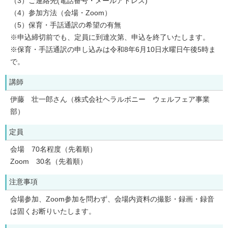
（3）ご連絡先(電話番号・メールアドレス)
（4）参加方法（会場・Zoom）
（5）保育・手話通訳の希望の有無
※申込締切前でも、定員に到達次第、申込を終了いたします。
※保育・手話通訳の申し込みは令和8年6月10日水曜日午後5時ま
で。
講師
伊藤 壮一郎さん（株式会社ヘラルボニー ウェルフェア事業
部）
定員
会場 70名程度（先着順）
Zoom 30名（先着順）
注意事項
会場参加、Zoom参加を問わず、会場内資料の撮影・録画・録音
は固くお断りいたします。