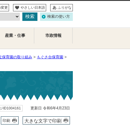
の変更
やさしい日本語
ふりがな
検索の使い方
産業・仕事
市政情報
立保育園の取り組み
>
もぐさ台保育園
>
更新日 令和6年4月23日
ID1004161
大きな文字で印刷
印刷