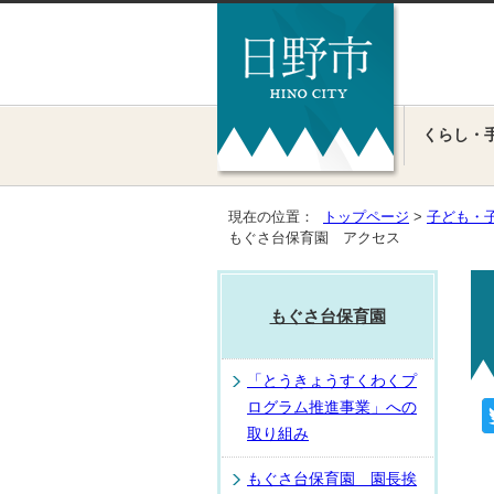
くらし・
現在の位置：
トップページ
>
子ども・
もぐさ台保育園 アクセス
もぐさ台保育園
「とうきょうすくわくプ
ログラム推進事業」への
取り組み
もぐさ台保育園 園長挨