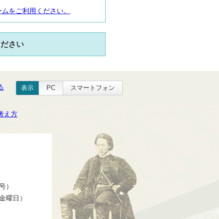
ームをご利用ください。
ください
る
表示
PC
スマートフォン
考え方
番号）
ら金曜日）