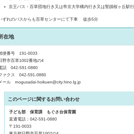
京王バス・百草団地行き又は帝京大学構内行き又は聖蹟桜ヶ丘駅
いずれのバスからも百草センターにて下車 徒歩5分
所在地
郵便番号 191-0033
日野市百草1002番地の4
電話 042-591-0880
ファクス 042-591-0880
メール mogusadai-hoikuen@city.hino.lg.jp
このページに関する
お問い合わせ
子ども部
保育課 もぐさ台保育園
直通電話：042-591-0880
〒191-0033
東京都日野市百草1002の4