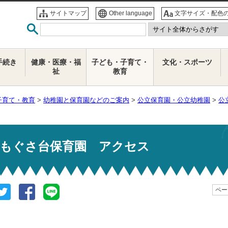
サイトマップ
Other language
文字サイズ・配色
手続き
健康・医療・福
子ども・子育て・
文化・スポーツ
祉
教育
子育て・教育
>
幼稚園と保育園などのご案内
>
公立保育園・公立幼稚園
>
公
もぐさ台保育園 アクセス
ページ