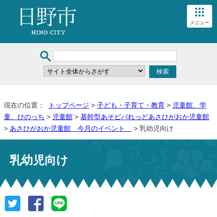
メニュー
現在の位置：
トップページ
>
子ども・子育て・教育
>
児童館、学
童、ひのっち
>
児童館
>
基幹型あそビバれっどあさひがおか児童館
>
あさひがおか児童館 今月のイベント
> 乳幼児向け
乳幼児向け