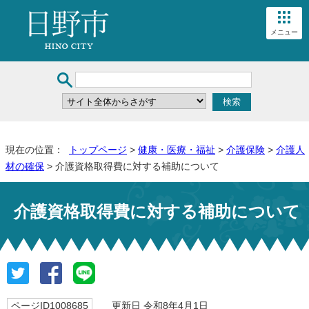
メニュー
現在の位置：
トップページ
>
健康・医療・福祉
>
介護保険
>
介護人
材の確保
> 介護資格取得費に対する補助について
介護資格取得費に対する補助について
ページID1008685
更新日 令和8年4月1日